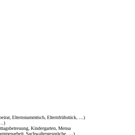
eirat, Elternstammtisch, Elternfrühstück, …)
 …)
ttagsbetreuung, Kindergarten, Mensa
usammenarbeit, Sachwaltergespräche, …)