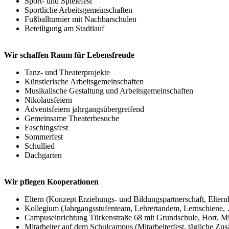
Sport- und Spielefest
Sportliche Arbeitsgemeinschaften
Fußballturnier mit Nachbarschulen
Beteiligung am Stadtlauf
Wir schaffen Raum für Lebensfreude
Tanz- und Theaterprojekte
Künstlerische Arbeitsgemeinschaften
Musikalische Gestaltung und Arbeitsgemeinschaften
Nikolausfeiern
Adventsfeiern jahrgangsübergreifend
Gemeinsame Theaterbesuche
Faschingsfest
Sommerfest
Schullied
Dachgarten
Wir pflegen Kooperationen
Eltern (Konzept Erziehungs- und Bildungspartnerschaft, Elternb
Kollegium (Jahrgangsstufenteam, Lehrertandem, Lernschiene,
Campuseinrichtung Türkenstraße 68 mit Grundschule, Hort, Mi
Mitarbeiter auf dem Schulcampus (Mitarbeiterfest, tägliche Z