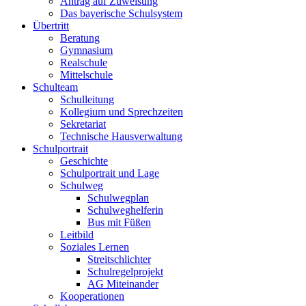
Antrag auf Zuweisung
Das bayerische Schulsystem
Übertritt
Beratung
Gymnasium
Realschule
Mittelschule
Schulteam
Schulleitung
Kollegium und Sprechzeiten
Sekretariat
Technische Hausverwaltung
Schulportrait
Geschichte
Schulportrait und Lage
Schulweg
Schulwegplan
Schulweghelferin
Bus mit Füßen
Leitbild
Soziales Lernen
Streitschlichter
Schulregelprojekt
AG Miteinander
Kooperationen