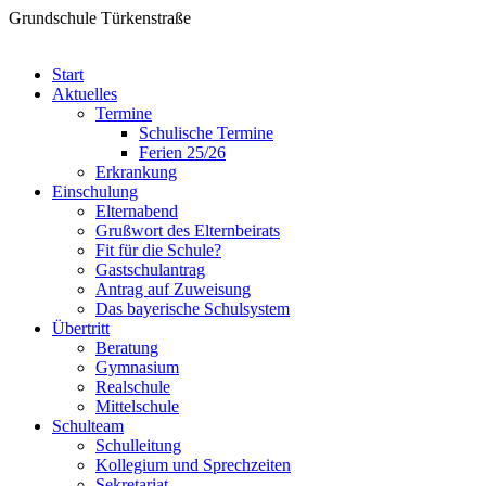
Grundschule Türkenstraße
Start
Aktuelles
Termine
Schulische Termine
Ferien 25/26
Erkrankung
Einschulung
Elternabend
Grußwort des Elternbeirats
Fit für die Schule?
Gastschulantrag
Antrag auf Zuweisung
Das bayerische Schulsystem
Übertritt
Beratung
Gymnasium
Realschule
Mittelschule
Schulteam
Schulleitung
Kollegium und Sprechzeiten
Sekretariat