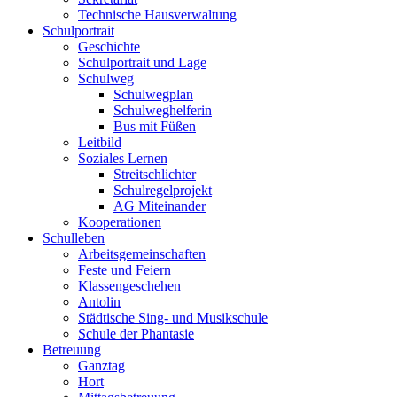
Technische Hausverwaltung
Schulportrait
Geschichte
Schulportrait und Lage
Schulweg
Schulwegplan
Schulweghelferin
Bus mit Füßen
Leitbild
Soziales Lernen
Streitschlichter
Schulregelprojekt
AG Miteinander
Kooperationen
Schulleben
Arbeitsgemeinschaften
Feste und Feiern
Klassengeschehen
Antolin
Städtische Sing- und Musikschule
Schule der Phantasie
Betreuung
Ganztag
Hort