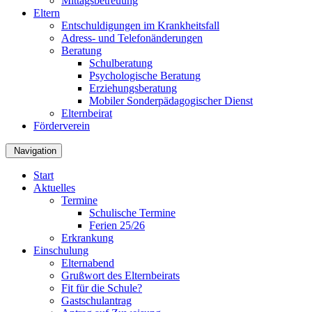
Mittagsbetreuung
Eltern
Entschuldigungen im Krankheitsfall
Adress- und Telefonänderungen
Beratung
Schulberatung
Psychologische Beratung
Erziehungsberatung
Mobiler Sonderpädagogischer Dienst
Elternbeirat
Förderverein
Navigation
Start
Aktuelles
Termine
Schulische Termine
Ferien 25/26
Erkrankung
Einschulung
Elternabend
Grußwort des Elternbeirats
Fit für die Schule?
Gastschulantrag